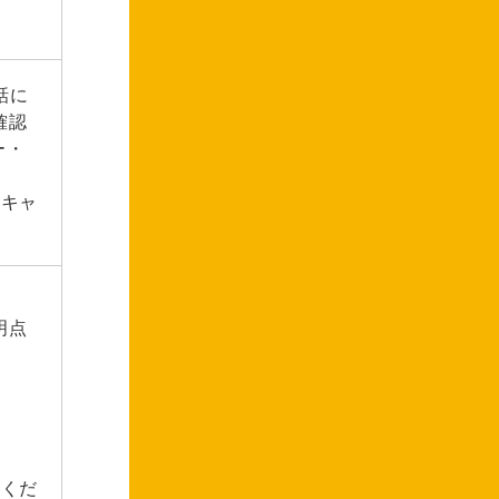
話に
確認
ー・
をキャ
明点
出くだ