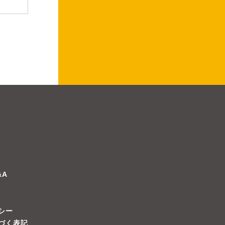
&A
シー
づく表記