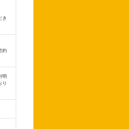
だき
契約
判明
おり