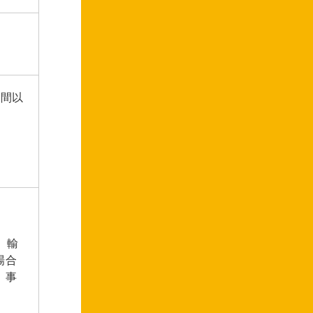
週間以
、輸
場合
、事