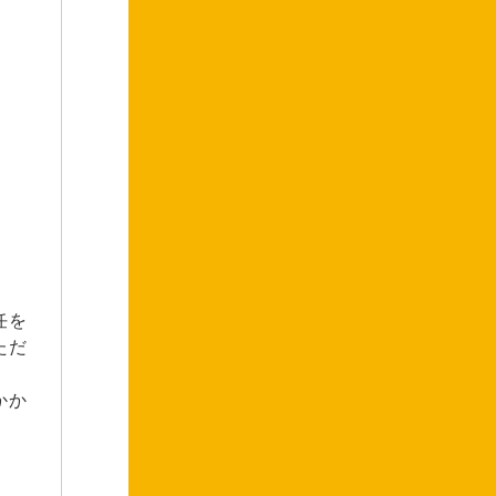
任を
ただ
かか