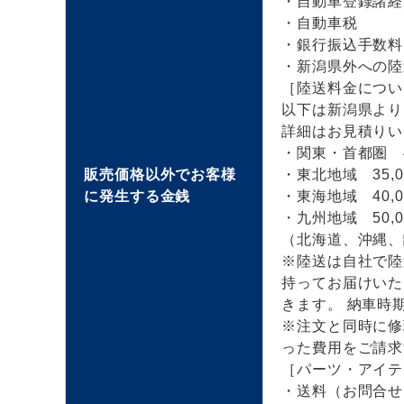
・自動車登録諸経
・自動車税
・銀行振込手数料
・新潟県外への陸
［陸送料金につい
以下は新潟県より
詳細はお見積りい
・関東・首都圏 4
販売価格以外でお客様
・東北地域 35,0
に発生する金銭
・東海地域 40,0
・九州地域 50,0
（北海道、沖縄、
※陸送は自社で陸
持ってお届けいた
きます。 納車時
※注文と同時に修
った費用をご請求
［パーツ・アイテ
・送料（お問合せ